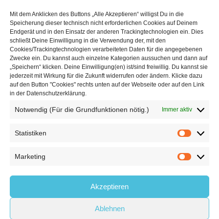
Mit dem Anklicken des Buttons „Alle Akzeptieren“ willigst Du in die
Speicherung dieser technisch nicht erforderlichen Cookies auf Deinem
Mehr über die Boulderwelt
Endgerät und in den Einsatz der anderen Trackingtechnologien ein. Dies
schließt Deine Einwilligung in die Verwendung der, mit den
Cookies/Trackingtechnologien verarbeiteten Daten für die angegebenen

Unsere Hallen im Überblick
Zwecke ein. Du kannst auch einzelne Kategorien aussuchen und dann auf
„Speichern“ klicken. Deine Einwilligung(en) ist/sind freiwillig. Du kannst sie
jederzeit mit Wirkung für die Zukunft widerrufen oder ändern. Klicke dazu
auf den Button "Cookies" rechts unten auf der Webseite oder auf den Link
in der Datenschutzerklärung.
Notwendig (Für die Grundfunktionen nötig.)
Immer aktiv
Statistiken
© 2026
Boulderwelt
Marketing
Benutzungsordnung
Datenschutzerklärung
Widerrufsbelehrung
Akzeptieren
Impressum
AGB
Ablehnen