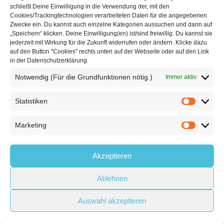
schließt Deine Einwilligung in die Verwendung der, mit den
Cookies/Trackingtechnologien verarbeiteten Daten für die angegebenen

Unsere Hallen im Überblick
Zwecke ein. Du kannst auch einzelne Kategorien aussuchen und dann auf
„Speichern“ klicken. Deine Einwilligung(en) ist/sind freiwillig. Du kannst sie
jederzeit mit Wirkung für die Zukunft widerrufen oder ändern. Klicke dazu
auf den Button "Cookies" rechts unten auf der Webseite oder auf den Link
in der Datenschutzerklärung.
Notwendig (Für die Grundfunktionen nötig.)
Immer aktiv
Statistiken
Statistik
© 2026
Boulderwelt
Marketing
Marketin
Benutzungsordnung
Datenschutzerklärung
Widerrufsbelehrung
Akzeptieren
Impressum
AGB
Ablehnen



Follow us:
Auswahl akzeptieren