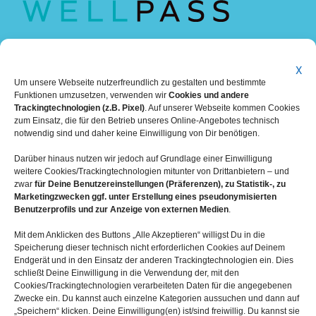
X
Um unsere Webseite nutzerfreundlich zu gestalten und bestimmte
Funktionen umzusetzen, verwenden wir
Cookies und andere
Trackingtechnologien (z.B. Pixel)
. Auf unserer Webseite kommen Cookies
zum Einsatz, die für den Betrieb unseres Online-Angebotes technisch
notwendig sind und daher keine Einwilligung von Dir benötigen.
Darüber hinaus nutzen wir jedoch auf Grundlage einer Einwilligung
weitere Cookies/Trackingtechnologien mitunter von Drittanbietern – und
zwar
für Deine Benutzereinstellungen (Präferenzen), zu Statistik-, zu
Marketingzwecken ggf. unter Erstellung eines pseudonymisierten
Benutzerprofils und zur Anzeige von externen Medien
.
Mit dem Anklicken des Buttons „Alle Akzeptieren“ willigst Du in die
Speicherung dieser technisch nicht erforderlichen Cookies auf Deinem
Mehr über die Boulderwelt
Endgerät und in den Einsatz der anderen Trackingtechnologien ein. Dies
schließt Deine Einwilligung in die Verwendung der, mit den
Cookies/Trackingtechnologien verarbeiteten Daten für die angegebenen

Unsere Hallen im Überblick
Zwecke ein. Du kannst auch einzelne Kategorien aussuchen und dann auf
„Speichern“ klicken. Deine Einwilligung(en) ist/sind freiwillig. Du kannst sie