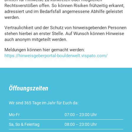
Rechtsverstößen offen. So können Risiken frühzeitig erkannt,
adressiert und im Bedarfsfall angemessene Abhilfe geleistet
werden.
Vertraulichkeit und der Schutz von hinweisgebenden Personen
stehen hierbei an erster Stelle. Auf Wunsch können Hinweise
auch anonym mitgeteilt werden.
Meldungen können hier gemacht werden:
https://hinweisgeberportal-boulderwelt.vispato.com/
Öffnungszeiten
Wir sind 365 Tage im Jahr für Euch da:
Mo-Fr
07:00 – 23:00 Uhr
Sa, So & Feiertag
08:00 – 23:00 Uhr