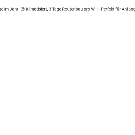
ge im Jahr!
😍 Klimatisiert, 3 Tage Routenbau pro W.
✨️ Perfekt für Anfäng