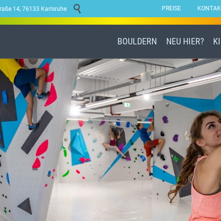

PREISE
KONTAK
traße 14, 76133 Karlsruhe
BOULDERN
NEU HIER?
K