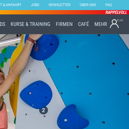
T & ANFAHRT
JOBS
NEWSLETTER
ÜBER UNS
FAQ
Skip
IDS
KURSE & TRAINING
FIRMEN
CAFÉ
MEHR
to
content