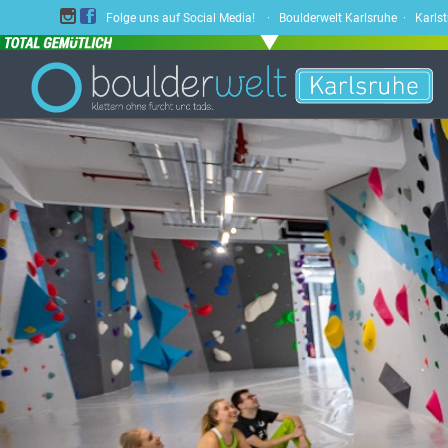


Folge uns auf Social Media! · Boulderwelt Karlsruhe · Karls