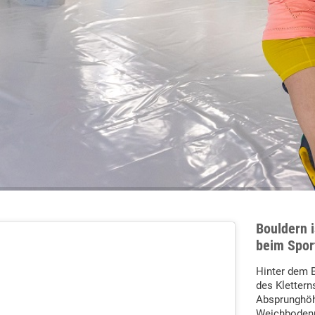
Bouldern
i
beim Spor
Hinter dem B
des Klettern
Absprunghöh
Weichbodenm