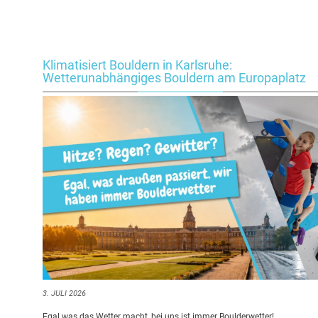
Klimatisiert Bouldern in Karlsruhe:
Wetterunabhängiges Bouldern am Europaplatz
3. JULI 2026
Egal was das Wetter macht, bei uns ist immer Boulderwetter!