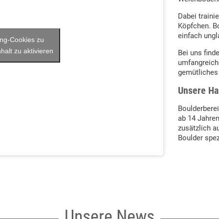
Dabei traini
Köpfchen. B
einfach ungl
ing-Cookies zu
halt zu aktivieren
Bei uns find
umfangreic
gemütliches
Unsere Ha
Boulderberei
ab 14 Jahren
zusätzlich a
Boulder spez
Unsere News