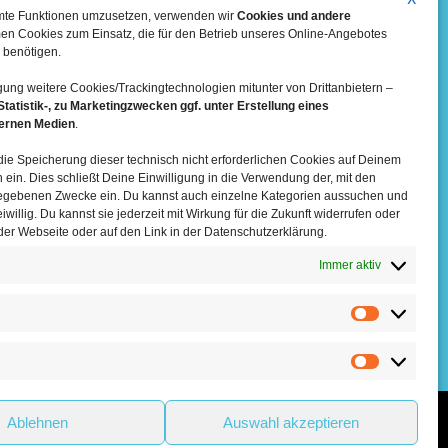
mmte Funktionen umzusetzen, verwenden wir
Cookies und andere
en Cookies zum Einsatz, die für den Betrieb unseres Online-Angebotes
 benötigen.
gung weitere Cookies/Trackingtechnologien mitunter von Drittanbietern –
Statistik-, zu Marketingzwecken ggf. unter Erstellung eines
ternen Medien
.
n die Speicherung dieser technisch nicht erforderlichen Cookies auf Deinem
ein. Dies schließt Deine Einwilligung in die Verwendung der, mit den
ngegebenen Zwecke ein. Du kannst auch einzelne Kategorien aussuchen und
eiwillig. Du kannst sie jederzeit mit Wirkung für die Zukunft widerrufen oder
 der Webseite oder auf den Link in der Datenschutzerklärung.
Mehr über die Boulderwelt
Immer aktiv

Unsere Hallen im Überblick
Ablehnen
Auswahl akzeptieren



Follow us:
pressum
AGB