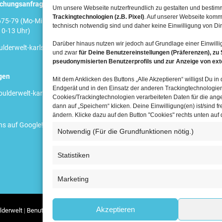
Newsletter
uchungsanfragen
Um unsere Webseite nutzerfreundlich zu gestalten und besti
Trackingtechnologien (z.B. Pixel)
. Auf unserer Webseite komm
75-79 (Mo-Mi 10-12 Uhr & 13-
technisch notwendig sind und daher keine Einwilligung von Dir
10-13 Uhr)
Hauptpartner
Darüber hinaus nutzen wir jedoch auf Grundlage einer Einwilli
lderwelt-karlsruhe.de
und zwar
für Deine Benutzereinstellungen (Präferenzen), zu 
pseudonymisierten Benutzerprofils und zur Anzeige von ex
gen
Mit dem Anklicken des Buttons „Alle Akzeptieren“ willigst Du i
Endgerät und in den Einsatz der anderen Trackingtechnologien 
ulderwelt-karlsruhe.de
Cookies/Trackingtechnologien verarbeiteten Daten für die a
dann auf „Speichern“ klicken. Deine Einwilligung(en) ist/sind fr
ändern. Klicke dazu auf den Button "Cookies" rechts unten auf
ns auf Google
!
Notwendig (Für die Grundfunktionen nötig.)
Statistiken
Marketing
Akzeptieren
lderwelt
Benutzungsordnung
Datenschutzerklärung
Widerrufsbelehrung
Im