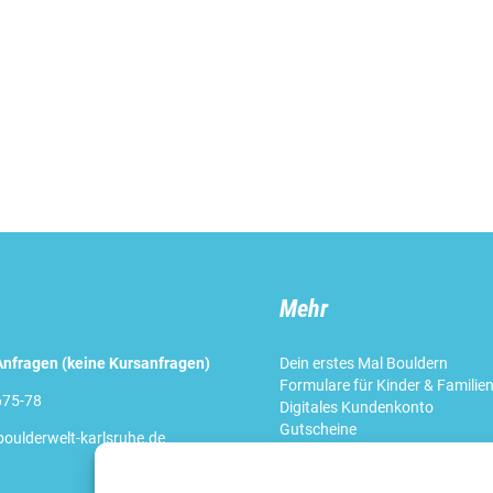
Mehr
nfragen (keine Kursanfragen)
Dein erstes Mal Bouldern
Formulare für Kinder & Familie
675-78
Digitales Kundenkonto
Gutscheine
oulderwelt-karlsruhe.de
Café
Jobs