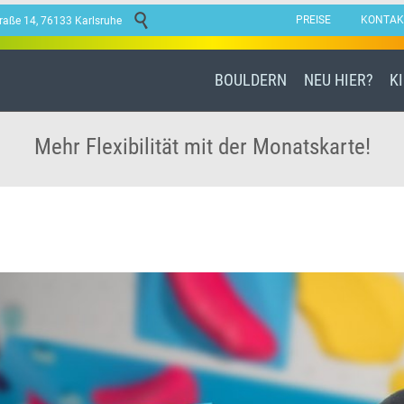

PREISE
KONTAK
traße 14, 76133 Karlsruhe
BOULDERN
NEU HIER?
K
Mehr Flexibilität mit der Monatskarte!