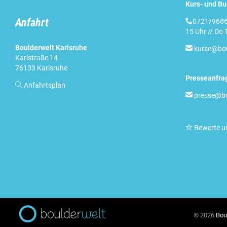
Kurs- und B
Anfahrt

0721/9686
15 Uhr // Do 
Boulderwelt Karlsruhe

kurse@bou
Karlstraße 14
76133 Karlsruhe
Presseanfra

Anfahrtsplan

presse@bo

Bewerte u
© 2026
Bou