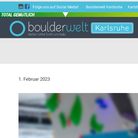


Folge uns auf Social Media! · Boulderwelt Karlsruhe · Karls
1. Februar 2023